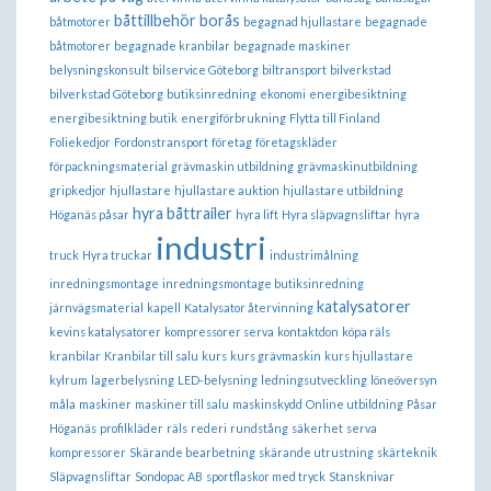
båttillbehör borås
båtmotorer
begagnad hjullastare
begagnade
båtmotorer
begagnade kranbilar
begagnade maskiner
belysningskonsult
bilservice Göteborg
biltransport
bilverkstad
bilverkstad Göteborg
butiksinredning
ekonomi
energibesiktning
energibesiktning butik
energiförbrukning
Flytta till Finland
Foliekedjor
Fordonstransport
företag
företagskläder
förpackningsmaterial
grävmaskin utbildning
grävmaskinutbildning
gripkedjor
hjullastare
hjullastare auktion
hjullastare utbildning
hyra båttrailer
Höganäs påsar
hyra lift
Hyra släpvagnsliftar
hyra
industri
truck
Hyra truckar
industrimålning
inredningsmontage
inredningsmontage butiksinredning
katalysatorer
järnvägsmaterial
kapell
Katalysator återvinning
kevins katalysatorer
kompressorer serva
kontaktdon
köpa räls
kranbilar
Kranbilar till salu
kurs
kurs grävmaskin
kurs hjullastare
kylrum
lagerbelysning
LED-belysning
ledningsutveckling
löneöversyn
måla
maskiner
maskiner till salu
maskinskydd
Online utbildning
Påsar
Höganäs
profilkläder
räls
rederi
rundstång
säkerhet
serva
kompressorer
Skärande bearbetning
skärande utrustning
skärteknik
Släpvagnsliftar
Sondopac AB
sportflaskor med tryck
Stansknivar