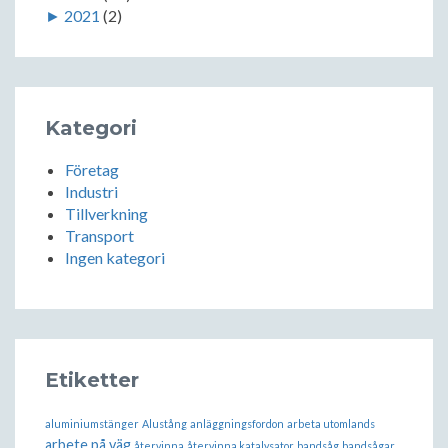
►
2021
(2)
Kategori
Företag
Industri
Tillverkning
Transport
Ingen kategori
Etiketter
aluminiumstänger
Alustång
anläggningsfordon
arbeta utomlands
arbete på väg
återvinna
återvinna katalysator
bandsåg
bandsågar