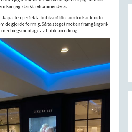
 Dem kan jag starkt rekommendera.
ch skapa den perfekta butiksmiljön som lockar kunder
m de gjorde för mig. Så ta steget mot en framgångsrik
ör inredningsmontage av butiksinredning.