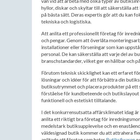
van vid att arbeta med olika typer av butiksinr
hyllor, diskar och skyltar till att säkerställa 
på bästa sätt. Deras expertis gör att du kan f
tekniska och logistiska.
Att anlita ett professionellt företag för inre
och pengar. Genom att överlåta monteringsarbet
installationer eller förseningar som kan uppst
personal. De kan säkerställa att varje del av 
branschstandarder, vilket ger en hållbar och pål
Förutom teknisk skicklighet kan ett erfaret f
lösningar och idéer för att förbättra din butik
butiksutrymmet och placera produkter på ett 
förståelse för kundbeteende och butikslayout 
funktionell och estetiskt tilltalande.
I det konkurrensutsatta affärsklimatet idag är 
anlita ett riktigt bra företag för inredningsmo
medelstark butiksupplevelse och en enaståen
väldesignad butik kommer du att attrahera fler
anlitade ett företag som heter
Butiksfixaren
oc