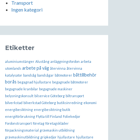
Transport
Ingen kategori
Etiketter
aluminiumstänger
Alustång
anläggningsfordon
arbeta
arbete på väg
utomlands
återvinna
återvinna
båttillbehör
katalysator
bandsåg
bandsågar
båtmotorer
borås
begagnad hjullastare
begagnade båtmotorer
begagnade kranbilar
begagnade maskiner
belysningskonsult
bilservice Göteborg
biltransport
bilverkstad
bilverkstad Göteborg
butiksinredning
ekonomi
energibesiktning
energibesiktning butik
energiförbrukning
Flytta till Finland
Foliekedjor
Fordonstransport
företag
företagskläder
förpackningsmaterial
grävmaskin utbildning
grävmaskinutbildning
gripkedjor
hjullastare
hjullastare