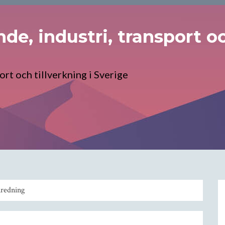
e, industri, transport och
rt och tillverkning i Sverige
nredning