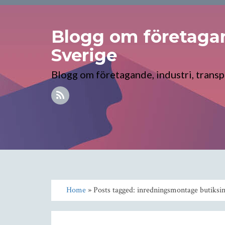
Blogg om företagand
Sverige
Blogg om företagande, industri, transpo
Home
» Posts tagged: inredningsmontage butiksi