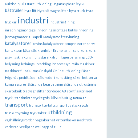
hyra
auktion
hjullastare utbildning
Höganäs påsar
båttrailer
hyra lift
Hyra släpvagnsliftar
hyra truck
Hyra
industri
truckar
industrimålning
inredningsmontage
inredningsmontage butiksinredning
järnvägsmaterial
kapell
Katalysator återvinning
katalysatorer
kevins katalysatorer
kompressorer serva
kontaktdon
köpa räls
kranbilar
Kranbilar till salu
kurs
kurs
grävmaskin
kurs hjullastare
kylrum
lagerbelysning
LED-
belysning
ledningsutveckling
löneöversyn
måla
maskiner
maskiner till salu
maskinskydd
Online utbildning
Påsar
Höganäs
profilkläder
räls
rederi
rundstång
säkerhet
serva
kompressorer
Skärande bearbetning
skärande utrustning
skärteknik
Släpvagnsliftar
Sondopac AB
sportflaskor med
tillverkning
tryck
Stansknivar
styckegods
totum ab
transport
transport av bil
transport av styckegods
utbildning
truckuthyrning
trycksaker
väghållningsfordon
vägsäkerhet
vattenflaskor med tryck
verkstad
Wellpapp
wellpapp på rulle