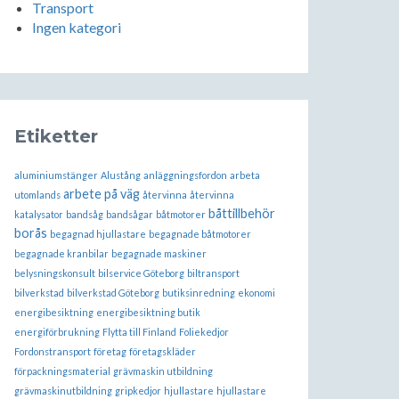
Transport
Ingen kategori
Etiketter
aluminiumstänger
Alustång
anläggningsfordon
arbeta
arbete på väg
utomlands
återvinna
återvinna
båttillbehör
katalysator
bandsåg
bandsågar
båtmotorer
borås
begagnad hjullastare
begagnade båtmotorer
begagnade kranbilar
begagnade maskiner
belysningskonsult
bilservice Göteborg
biltransport
bilverkstad
bilverkstad Göteborg
butiksinredning
ekonomi
energibesiktning
energibesiktning butik
energiförbrukning
Flytta till Finland
Foliekedjor
Fordonstransport
företag
företagskläder
förpackningsmaterial
grävmaskin utbildning
grävmaskinutbildning
gripkedjor
hjullastare
hjullastare