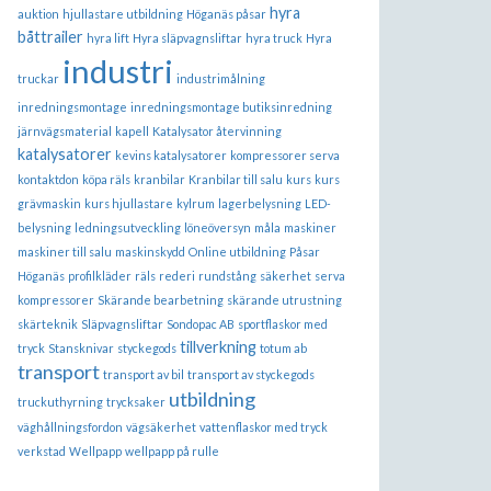
hyra
auktion
hjullastare utbildning
Höganäs påsar
båttrailer
hyra lift
Hyra släpvagnsliftar
hyra truck
Hyra
industri
truckar
industrimålning
inredningsmontage
inredningsmontage butiksinredning
järnvägsmaterial
kapell
Katalysator återvinning
katalysatorer
kevins katalysatorer
kompressorer serva
kontaktdon
köpa räls
kranbilar
Kranbilar till salu
kurs
kurs
grävmaskin
kurs hjullastare
kylrum
lagerbelysning
LED-
belysning
ledningsutveckling
löneöversyn
måla
maskiner
maskiner till salu
maskinskydd
Online utbildning
Påsar
Höganäs
profilkläder
räls
rederi
rundstång
säkerhet
serva
kompressorer
Skärande bearbetning
skärande utrustning
skärteknik
Släpvagnsliftar
Sondopac AB
sportflaskor med
tillverkning
tryck
Stansknivar
styckegods
totum ab
transport
transport av bil
transport av styckegods
utbildning
truckuthyrning
trycksaker
väghållningsfordon
vägsäkerhet
vattenflaskor med tryck
verkstad
Wellpapp
wellpapp på rulle