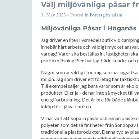
Välj miljövänliga påsar f
31 May 2023
- Posted in
Företag
by
adam
Miljövänliga Påsar i Höganäs
Jag driver en liten livsmedelsbutik vid campin
innebär hårt arbete och väldigt mycket ansvar. 
vardag! Varor ska beställas in, fastigheten ska
problemlösning! Sen har jag både kunder och per
Något som är viktigt för mig som näringsidkare 
miljön. Jag som driver ett företag har faktiskt 
Till exempel säljer jag bara varor som är ekolog
produkter, Eller ja - de har inte så mycket till v
energiförbrukning. Det är bra för både plånboke
inköp för själva butiken.
Vi har valt att köpa in påsar och annan plastem
polyeten som det så fint heter, från Sondopav i
traditionella plastprodukter. Denna typ av plas
samma egenskaper som traditionell polyeten m