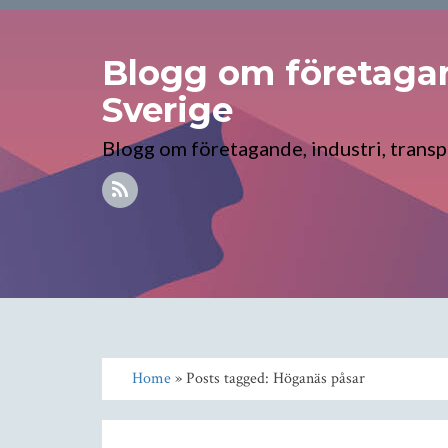
Blogg om företagand
Sverige
Blogg om företagande, industri, transpo
Home
» Posts tagged: Höganäs påsar