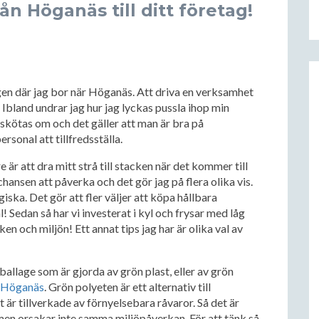
rån Höganäs till ditt företag!
gen där jag bor när Höganäs. Att driva en verksamhet
Ibland undrar jag hur jag lyckas pussla ihop min
 skötas om och det gäller att man är bra på
sonal att tillfredsställa.
är att dra mitt strå till stacken när det kommer till
chansen att påverka och det gör jag på flera olika vis.
iska. Det gör att fler väljer att köpa hållbara
al! Sedan så har vi investerat i kyl och frysar med låg
n och miljön! Ett annat tips jag har är olika val av
ballage som är gjorda av grön plast, eller av grön
Höganäs
. Grön polyeten är ett alternativ till
t är tillverkade av förnyelsebara råvaror. Så det är
en orsakar inte samma miljöpåverkan. För att tänk så