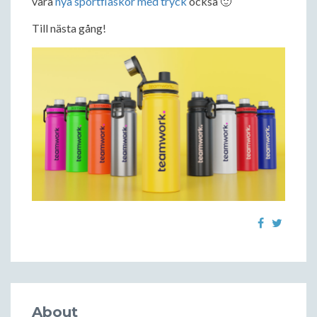
våra
nya sportflaskor med tryck
också 🙂
Till nästa gång!
About