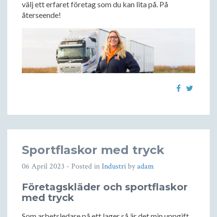
välj ett erfaret företag som du kan lita på. På
återseende!
Sportflaskor med tryck
06 April 2023
- Posted in
Industri
by
adam
Företagskläder och sportflaskor
med tryck
Som arbetsledare på ett lager så är det min uppgift