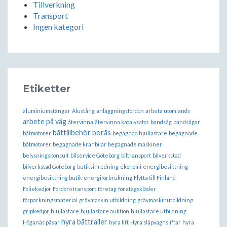
Tillverkning
Transport
Ingen kategori
Etiketter
aluminiumstänger
Alustång
anläggningsfordon
arbeta utomlands
arbete på väg
återvinna
återvinna katalysator
bandsåg
bandsågar
båttillbehör borås
båtmotorer
begagnad hjullastare
begagnade
båtmotorer
begagnade kranbilar
begagnade maskiner
belysningskonsult
bilservice Göteborg
biltransport
bilverkstad
bilverkstad Göteborg
butiksinredning
ekonomi
energibesiktning
energibesiktning butik
energiförbrukning
Flytta till Finland
Foliekedjor
Fordonstransport
företag
företagskläder
förpackningsmaterial
grävmaskin utbildning
grävmaskinutbildning
gripkedjor
hjullastare
hjullastare auktion
hjullastare utbildning
hyra båttrailer
Höganäs påsar
hyra lift
Hyra släpvagnsliftar
hyra