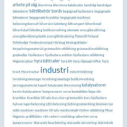
arbete på väg
återvinna
återvinna katalysator
bandsåg
bandsågar
båttillbehör borås
båtmotorer
begagnad hjullastare
begagnade
båtmotorer
begagnade kranbilar
begagnade maskiner
belysningskonsult
bilservice Göteborg
biltransport
bilverkstad
bilverkstad Göteborg
butiksinredning
ekonomi
energibesiktning
energibesiktning butik
energiförbrukning
Flytta till Finland
Foliekedjor
Fordonstransport
företag
företagskläder
förpackningsmaterial
grävmaskin utbildning
grävmaskinutbildning
gripkedjor
hjullastare
hjullastare auktion
hjullastare utbildning
hyra båttrailer
Höganäs påsar
hyra lift
Hyra släpvagnsliftar
hyra
industri
truck
Hyra truckar
industrimålning
inredningsmontage
inredningsmontage butiksinredning
katalysatorer
järnvägsmaterial
kapell
Katalysator återvinning
kevins katalysatorer
kompressorer serva
kontaktdon
köpa räls
kranbilar
Kranbilar till salu
kurs
kurs grävmaskin
kurs hjullastare
kylrum
lagerbelysning
LED-belysning
ledningsutveckling
löneöversyn
måla
maskiner
maskiner till salu
maskinskydd
Online utbildning
Påsar
Höganäs
profilkläder
räls
rederi
rundstång
säkerhet
serva
kompressorer
Skärande bearbetning
skärande utrustning
skärteknik