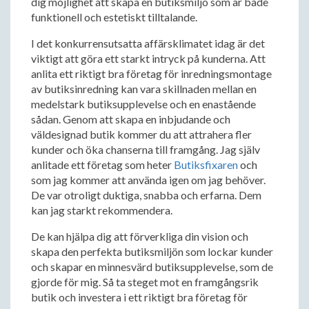
dig möjlighet att skapa en butiksmiljö som är både
funktionell och estetiskt tilltalande.
I det konkurrensutsatta affärsklimatet idag är det
viktigt att göra ett starkt intryck på kunderna. Att
anlita ett riktigt bra företag för inredningsmontage
av butiksinredning kan vara skillnaden mellan en
medelstark butiksupplevelse och en enastående
sådan. Genom att skapa en inbjudande och
väldesignad butik kommer du att attrahera fler
kunder och öka chanserna till framgång. Jag själv
anlitade ett företag som heter
Butiksfixaren
och
som jag kommer att använda igen om jag behöver.
De var otroligt duktiga, snabba och erfarna. Dem
kan jag starkt rekommendera.
De kan hjälpa dig att förverkliga din vision och
skapa den perfekta butiksmiljön som lockar kunder
och skapar en minnesvärd butiksupplevelse, som de
gjorde för mig. Så ta steget mot en framgångsrik
butik och investera i ett riktigt bra företag för