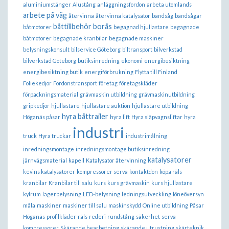
aluminiumstänger
Alustång
anläggningsfordon
arbeta utomlands
arbete på väg
återvinna
återvinna katalysator
bandsåg
bandsågar
båttillbehör borås
båtmotorer
begagnad hjullastare
begagnade
båtmotorer
begagnade kranbilar
begagnade maskiner
belysningskonsult
bilservice Göteborg
biltransport
bilverkstad
bilverkstad Göteborg
butiksinredning
ekonomi
energibesiktning
energibesiktning butik
energiförbrukning
Flytta till Finland
Foliekedjor
Fordonstransport
företag
företagskläder
förpackningsmaterial
grävmaskin utbildning
grävmaskinutbildning
gripkedjor
hjullastare
hjullastare auktion
hjullastare utbildning
hyra båttrailer
Höganäs påsar
hyra lift
Hyra släpvagnsliftar
hyra
industri
truck
Hyra truckar
industrimålning
inredningsmontage
inredningsmontage butiksinredning
katalysatorer
järnvägsmaterial
kapell
Katalysator återvinning
kevins katalysatorer
kompressorer serva
kontaktdon
köpa räls
kranbilar
Kranbilar till salu
kurs
kurs grävmaskin
kurs hjullastare
kylrum
lagerbelysning
LED-belysning
ledningsutveckling
löneöversyn
måla
maskiner
maskiner till salu
maskinskydd
Online utbildning
Påsar
Höganäs
profilkläder
räls
rederi
rundstång
säkerhet
serva
kompressorer
Skärande bearbetning
skärande utrustning
skärteknik