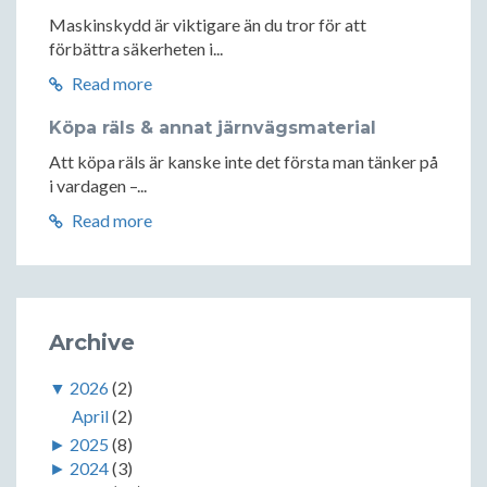
Maskinskydd är viktigare än du tror för att
förbättra säkerheten i...
Read more
Köpa räls & annat järnvägsmaterial
Att köpa räls är kanske inte det första man tänker på
i vardagen –...
Read more
Archive
▼
2026
(2)
April
(2)
►
2025
(8)
►
2024
(3)