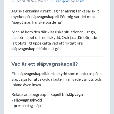
29 April 2026
- Posted in
Transport
by
adam
Jag ska erkänna direkt: jag har aldrig tänkt särskilt
mycket på
släpvagnskapell
. För mig var det mest
“något man kanske borde ha”.
Men så kom den där klassiska situationen – regn,
last på släpet och noll skydd. Och ja… där började
jag plötsligt uppskatta vad ett riktigt bra
släpvagnskapell
faktiskt gör.
Vad är ett släpvagnskapell?
Ett
släpvagnskapell
är ett skydd som monteras på en
släpvagn för att skydda lasten från väder, smuts och
ibland även insyn.
Relaterade begrepp: -
kapell till släpvagn
-
släpvagnsskydd
-
presenning släp