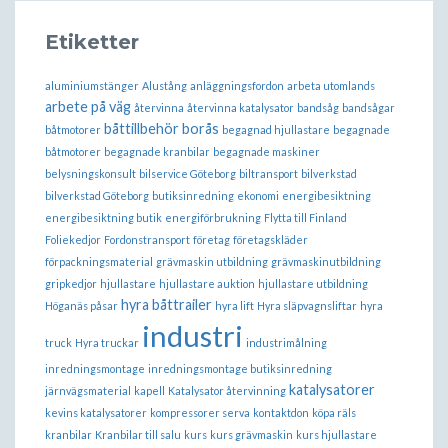
Etiketter
aluminiumstänger
Alustång
anläggningsfordon
arbeta utomlands
arbete på väg
återvinna
återvinna katalysator
bandsåg
bandsågar
båttillbehör borås
båtmotorer
begagnad hjullastare
begagnade
båtmotorer
begagnade kranbilar
begagnade maskiner
belysningskonsult
bilservice Göteborg
biltransport
bilverkstad
bilverkstad Göteborg
butiksinredning
ekonomi
energibesiktning
energibesiktning butik
energiförbrukning
Flytta till Finland
Foliekedjor
Fordonstransport
företag
företagskläder
förpackningsmaterial
grävmaskin utbildning
grävmaskinutbildning
gripkedjor
hjullastare
hjullastare auktion
hjullastare utbildning
hyra båttrailer
Höganäs påsar
hyra lift
Hyra släpvagnsliftar
hyra
industri
truck
Hyra truckar
industrimålning
inredningsmontage
inredningsmontage butiksinredning
katalysatorer
järnvägsmaterial
kapell
Katalysator återvinning
kevins katalysatorer
kompressorer serva
kontaktdon
köpa räls
kranbilar
Kranbilar till salu
kurs
kurs grävmaskin
kurs hjullastare