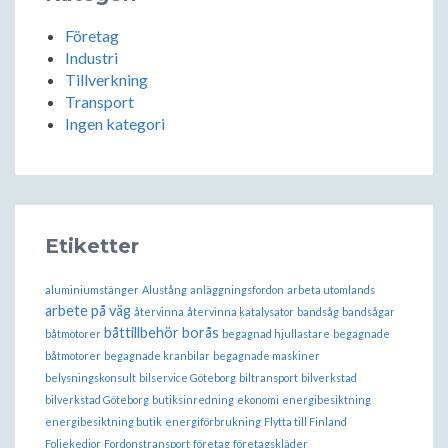
Företag
Industri
Tillverkning
Transport
Ingen kategori
Etiketter
aluminiumstänger
Alustång
anläggningsfordon
arbeta utomlands
arbete på väg
återvinna
återvinna katalysator
bandsåg
bandsågar
båttillbehör borås
båtmotorer
begagnad hjullastare
begagnade
båtmotorer
begagnade kranbilar
begagnade maskiner
belysningskonsult
bilservice Göteborg
biltransport
bilverkstad
bilverkstad Göteborg
butiksinredning
ekonomi
energibesiktning
energibesiktning butik
energiförbrukning
Flytta till Finland
Foliekedjor
Fordonstransport
företag
företagskläder