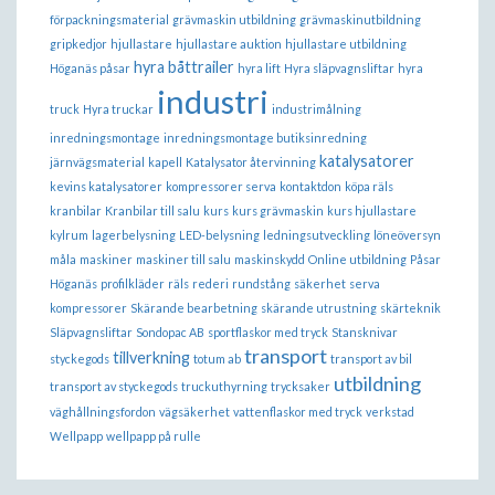
förpackningsmaterial
grävmaskin utbildning
grävmaskinutbildning
gripkedjor
hjullastare
hjullastare auktion
hjullastare utbildning
hyra båttrailer
Höganäs påsar
hyra lift
Hyra släpvagnsliftar
hyra
industri
truck
Hyra truckar
industrimålning
inredningsmontage
inredningsmontage butiksinredning
katalysatorer
järnvägsmaterial
kapell
Katalysator återvinning
kevins katalysatorer
kompressorer serva
kontaktdon
köpa räls
kranbilar
Kranbilar till salu
kurs
kurs grävmaskin
kurs hjullastare
kylrum
lagerbelysning
LED-belysning
ledningsutveckling
löneöversyn
måla
maskiner
maskiner till salu
maskinskydd
Online utbildning
Påsar
Höganäs
profilkläder
räls
rederi
rundstång
säkerhet
serva
kompressorer
Skärande bearbetning
skärande utrustning
skärteknik
Släpvagnsliftar
Sondopac AB
sportflaskor med tryck
Stansknivar
transport
tillverkning
styckegods
totum ab
transport av bil
utbildning
transport av styckegods
truckuthyrning
trycksaker
väghållningsfordon
vägsäkerhet
vattenflaskor med tryck
verkstad
Wellpapp
wellpapp på rulle