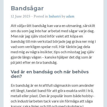
Bandsågar
12 June 2025
- Posted in
Industri
by
adam
Att välja rätt bandsåg kan vara en utmaning, särskilt
om du som jag inte har arbetat med sågar varje dag.
Men när jag själv stod inför valet att köpa en
bandsåg till min verkstad började jag gräva ner mig i
vad som verkligen spelar roll. Här tänkte jag dela
med mig av några insikter, tips och misstag jag själv
gjorde längs vägen – kanske hjälper det dig som är
på jakt efter en bra bandsåg.
Vad är en bandsåg och när behövs
den?
En bandsåg är en kraftfull sågmaskin som använder
ett långt, tandat band för att göra exakta snitt i trä,
metall eller plast. Den är populär inom både hobby-
och industriarbeten tack vare sin förmåga att såga
kurvor, raka linjer och till och med skulptera i