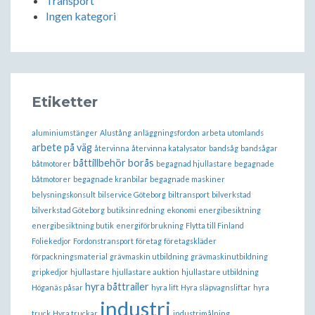
Transport
Ingen kategori
Etiketter
aluminiumstänger
Alustång
anläggningsfordon
arbeta utomlands
arbete på väg
återvinna
återvinna katalysator
bandsåg
bandsågar
båttillbehör borås
båtmotorer
begagnad hjullastare
begagnade
båtmotorer
begagnade kranbilar
begagnade maskiner
belysningskonsult
bilservice Göteborg
biltransport
bilverkstad
bilverkstad Göteborg
butiksinredning
ekonomi
energibesiktning
energibesiktning butik
energiförbrukning
Flytta till Finland
Foliekedjor
Fordonstransport
företag
företagskläder
förpackningsmaterial
grävmaskin utbildning
grävmaskinutbildning
gripkedjor
hjullastare
hjullastare auktion
hjullastare utbildning
hyra båttrailer
Höganäs påsar
hyra lift
Hyra släpvagnsliftar
hyra
industri
truck
Hyra truckar
industrimålning